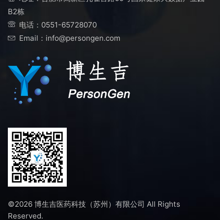
B2栋
电话：
0551-65728070
Email：info@persongen.com
©2026 博生吉医药科技（苏州）有限公司 All Rights
Reserved.