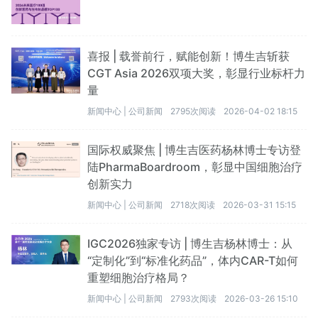
喜报 | 载誉前行，赋能创新！博生吉斩获
CGT Asia 2026双项大奖，彰显行业标杆力
量
新闻中心 |
公司新闻
2795次阅读
2026-04-02 18:15
国际权威聚焦 | 博生吉医药杨林博士专访登
陆PharmaBoardroom，彰显中国细胞治疗
创新实力
新闻中心 |
公司新闻
2718次阅读
2026-03-31 15:15
IGC2026独家专访 | 博生吉杨林博士：从
“定制化”到“标准化药品”，体内CAR-T如何
重塑细胞治疗格局？
新闻中心 |
公司新闻
2793次阅读
2026-03-26 15:10